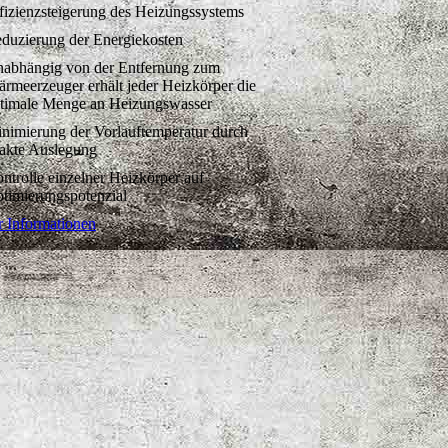
fizienzsteigerung des Heizungssystems
duzierung der Energiekosten
abhängig von der Entfernung zum
rmeerzeuger erhält jeder Heizkörper die
timale Menge an Heizungswasser
nimierung der Vorlauftemperatur durch
akte Auslegung
ntrolle einzelner Heizkörper auf
timierungspotenzial
 Informationen