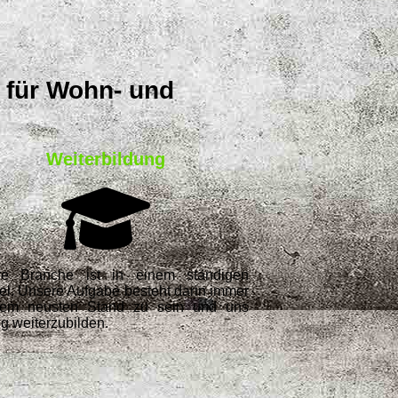
 für Wohn- und
Weiterbildung
re Branche ist in einem ständigen
l. Unsere Aufgabe besteht darin immer
dem neusten Stand zu sein und uns
ig weiterzubilden.