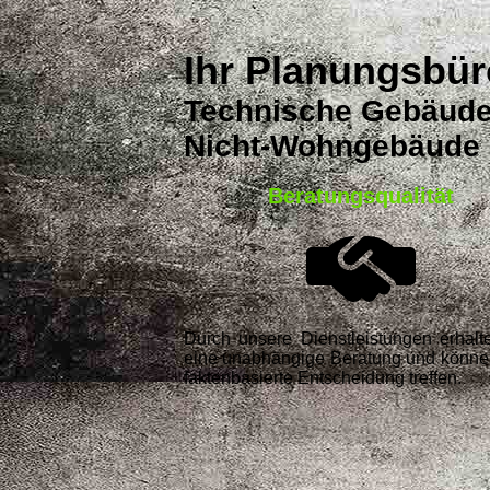
Ihr Planungsbür
Technische Gebäude
Nicht-Wohngebäude
Beratungsqualität
Durch unsere Dienstleistungen erhalt
eine unabhängige Beratung und könne
faktenbasierte Entscheidung treffen.