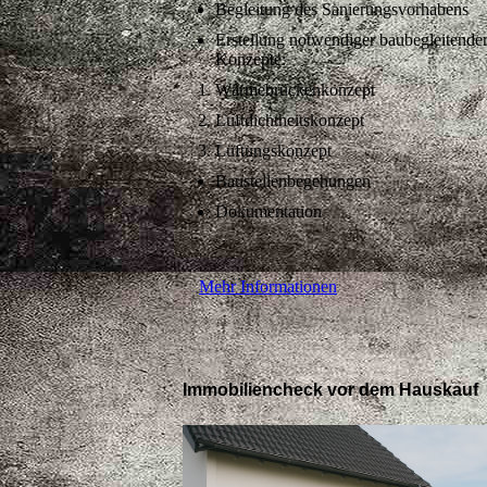
Begleitung des Sanierungsvorhabens
Erstellung notwendiger baubegleitende
Konzepte:
Wärmebrückenkonzept
Luftdichtheitskonzept
Lüftungskonzept
Baustellenbegehungen
Dokumentation
Mehr Informationen
Immobiliencheck vor dem Hauskauf