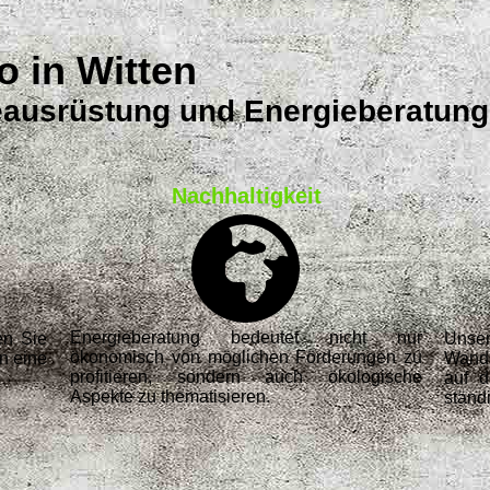
o in Witten
ausrüstung und Energieberatung
Nachhaltigkeit
Energieberatung bedeutet nicht nur
en Sie
Unse
ökonomisch von möglichen Förderungen zu
n eine
Wande
profitieren, sondern auch ökologische
auf 
Aspekte zu thematisieren.
ständ