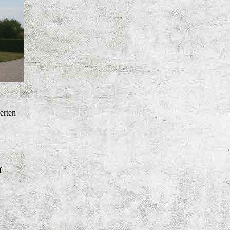
erten
f