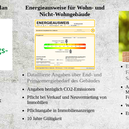
lan
Energieausweise für Wohn- und
Nicht-Wohngebäude
E
F
Dataillierte Angaben über End- und
S
Primärenergiebedarf des Gebäudes
A
Angaben bezüglich CO2-Emissionen
M
Pflicht bei Verkauf und Neuvermietung von
F
k
Immobilien
W
Pflichtangabe in Immobilienanzeigen
E
10 Jahre Gültigkeit