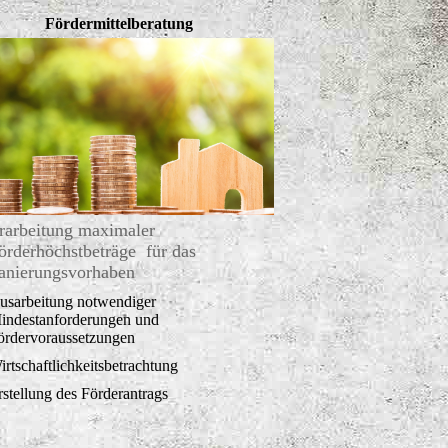
Fördermittelberatung
rarbeitung maximaler
örderhöchstbeträge für das
anierungsvorhaben
usarbeitung notwendiger
indestanforderungen und
ördervoraussetzungen
irtschaftlichkeitsbetrachtung
rstellung des Förderantrags