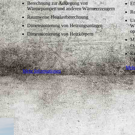
Berechnung zur Auslegung von
Ef
Wärmepumpen und anderen Wärmeerzeugern
r
Re
Raumweise Heizlastberechnung
Un
Dimensionierung von Heizungsanlagen
Wä
op
Dimensionierung von Heizkörpern
Mi
ex
Ko
Op
Mehr
Mehr Informationen